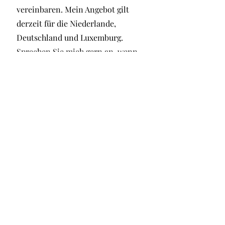
vereinbaren. Mein Angebot gilt
derzeit für die Niederlande,
Deutschland und Luxemburg.
Sprechen Sie mich gern an, wenn
Sie aus einem anderen Land
kommen – ich passe mein
internationales Angebot der
Nachfrage entsprechend an.
Ich freue mich auf
Ihre Anfrage
.
Sie möchten mehr zum BodyTalk