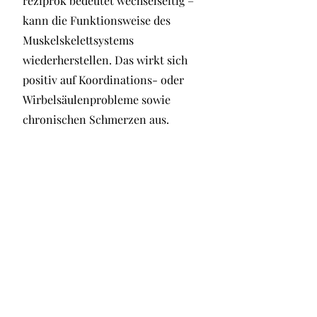
reziprok bedeutet wechselseitig –
kann die Funktionsweise des
Muskelskelettsystems
wiederherstellen. Das wirkt sich
positiv auf Koordinations- oder
Wirbelsäulenprobleme sowie
chronischen Schmerzen aus.
Als eigenständige Technik kann die
sogenannte Schnelle Hilfe helfen,
kleine Verletzungen anzusprechen
oder in Extremsituationen das
physiologische Nervensystem zu
beruhigen. So hilft sie schnell bei
Notfällen, bis die medizinische
Versorgung eintrifft.