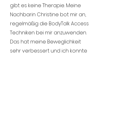
gibt es keine Therapie. Meine
Nachbarin Christine bot mir an,
regelmäßig die BodyTalk Access
Techniken bei mir anzuwenden.
Das hat meine Beweglichkeit
sehr verbessert und ich konnte
mich relativ schnell wieder mit
dem Rollator bewegen. Später
habe ich am BodyTalk Access
Training teilgenommen und
tippe die Techniken regelmäßig.
Das fühlt sich jedes Mal sehr
entspannend an.“