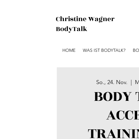
Christine Wagner
BodyTalk
HOME
WAS IST BODYTALK?
BO
So., 24. Nov.
  |  
M
BODY 
ACC
TRAINI