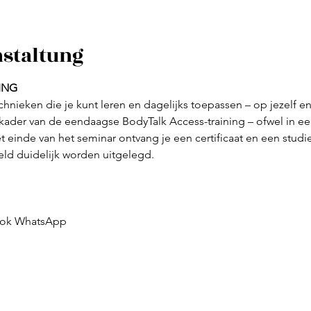
nstaltung
ING
technieken die je kunt leren en dagelijks toepassen – op jezelf en
 kader van de eendaagse BodyTalk Access-training – ofwel in ee
et einde van het seminar ontvang je een certificaat en een studi
eld duidelijk worden uitgelegd.
 ook WhatsApp