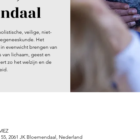
ndaal
listische, veilige, niet-
giegeneeskunde. Het
t in evenwicht brengen van
s van lichaam, geest en
ert zo het welzijn en de
eid.
 MEZ
 55, 2061 JK Bloemendaal, Nederland