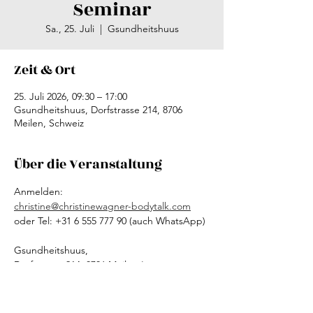
Seminar
Sa., 25. Juli
  |  
Gsundheitshuus
Zeit & Ort
25. Juli 2026, 09:30 – 17:00
Gsundheitshuus, Dorfstrasse 214, 8706
Meilen, Schweiz
Über die Veranstaltung
Anmelden: 
christine@christinewagner-bodytalk.com
oder Tel: +31 6 555 777 90 (auch WhatsApp)
Gsundheitshuus, 
Dorfstrasse 214, 8706 Meilen (am 
Zürichsee), Schweiz 
Beitrag: 170 CFR (180 €), inklusiv Kursheft & 
Zertifikat